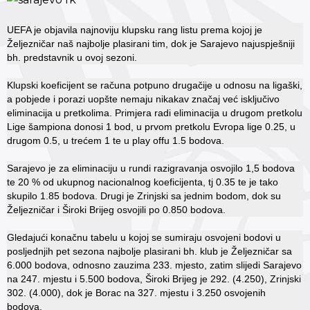
UEFA je objavila najnoviju klupsku rang listu prema kojoj je
Željezničar naš najbolje plasirani tim, dok je Sarajevo najuspješniji
bh. predstavnik u ovoj sezoni.
Klupski koeficijent se računa potpuno drugačije u odnosu na ligaški,
a pobjede i porazi uopšte nemaju nikakav značaj već isključivo
eliminacija u pretkolima. Primjera radi eliminacija u drugom pretkolu
Lige šampiona donosi 1 bod, u prvom pretkolu Evropa lige 0.25, u
drugom 0.5, u trećem 1 te u play offu 1.5 bodova.
Sarajevo je za eliminaciju u rundi razigravanja osvojilo 1,5 bodova
te 20 % od ukupnog nacionalnog koeficijenta, tj 0.35 te je tako
skupilo 1.85 bodova. Drugi je Zrinjski sa jednim bodom, dok su
Željezničar i Široki Brijeg osvojili po 0.850 bodova.
Gledajući konačnu tabelu u kojoj se sumiraju osvojeni bodovi u
posljednjih pet sezona najbolje plasirani bh. klub je Željezničar sa
6.000 bodova, odnosno zauzima 233. mjesto, zatim slijedi Sarajevo
na 247. mjestu i 5.500 bodova, Široki Brijeg je 292. (4.250), Zrinjski
302. (4.000), dok je Borac na 327. mjestu i 3.250 osvojenih
bodova.