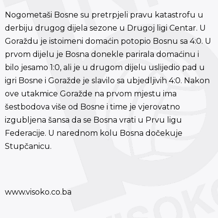
Nogometaši Bosne su pretrpjeli pravu katastrofu u
derbiju drugog dijela sezone u Drugoj ligi Centar. U
Goraždu je istoimeni domaćin potopio Bosnu sa 4:0. U
prvom dijelu je Bosna donekle parirala domaćinu i
bilo jesamo 1:0, ali je u drugom dijelu uslijedio pad u
igri Bosne i Goražde je slavilo sa ubjedljivih 4:0. Nakon
ove utakmice Goražde na prvom mjestu ima
šestbodova više od Bosne i time je vjerovatno
izgubljena šansa da se Bosna vrati u Prvu ligu
Federacije. U narednom kolu Bosna dočekuje
Stupčanicu.
www.visoko.co.ba