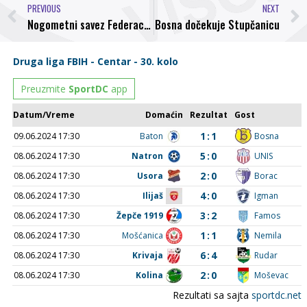
PREVIOUS
NEXT
Nogometni savez Federacije BiH obezbijedio je nogometne lopte za sve klubove koji se takmiče u Drugoj ligi FBiH u sezoni 2013/2014.
Bosna dočekuje Stupčanicu