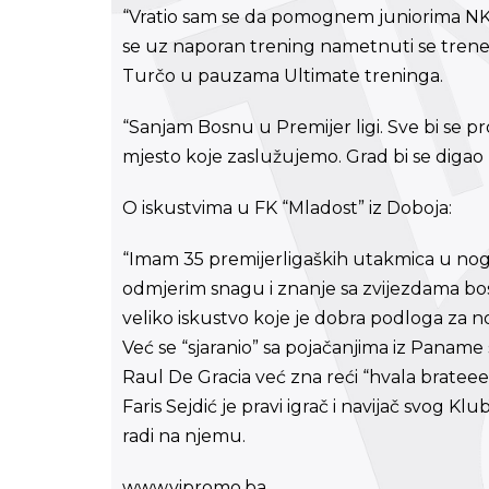
“Vratio sam se da pomognem juniorima NK “
se uz naporan trening nametnuti se treneru 
Turčo u pauzama Ultimate treninga.
“Sanjam Bosnu u Premijer ligi. Sve bi se 
mjesto koje zaslužujemo. Grad bi se digao 
O iskustvima u FK “Mladost” iz Doboja:
“Imam 35 premijerligaških utakmica u noga
odmjerim snagu i znanje sa zvijezdama 
veliko iskustvo koje je dobra podloga za no
Već se “sjaranio” sa pojačanjima iz Paname
Raul De Gracia već zna reći “hvala brateee
Faris Sejdić je pravi igrač i navijač svog 
radi na njemu.
www.vipromo.ba