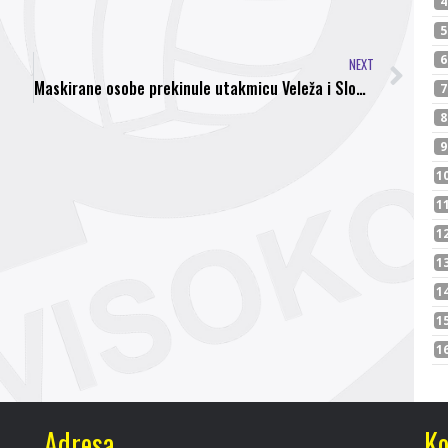
NEXT
Maskirane osobe prekinule utakmicu Veleža i Slobode u Međugorju
Adresa
Ko