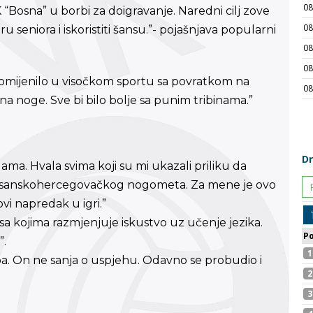
Bosna” u borbi za doigravanje. Naredni cilj zove
seniora i iskoristiti šansu.”- pojašnjava popularni
promijenilo u visočkom sportu sa povratkom na
na noge. Sve bi bilo bolje sa punim tribinama.”
ma. Hvala svima koji su mi ukazali priliku da
bosanskohercegovačkog nogometa. Za mene je ovo
vi napredak u igri.”
 sa kojima razmjenjuje iskustvo uz učenje jezika.
”.
Kluba. On ne sanja o uspjehu. Odavno se probudio i