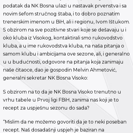
podatak da NK Bosna ulazi u nastavak prvenstva i sa
novim šefom stručnog štaba, i to dobro poznatim
trenerskim imenom u BiH, ali i regionu, Ivom Ištukom.
S obzirom na sve pozitivne stvari koje se dešavaju u i
oko kluba iz Visokog, kontaktirali smo rukovodstvo
kluba, a u ime rukovodstva kluba, na naša pitanja o
samom klubu i ambicijama ove sezone, ali, i generalno
u u budućnosti, odgovore na pitanja koja zanimaju
naše čitaoce, dao je gospodin Melvin Ahmetović,
generalni sekretar NK Bosna Visoko:
S obzirom na to da je NK Bosna Visoko trenutno u
vrhu tabele u Prvoj ligi FBiH, zanima nas koji je to
recept za uspješnu sezonu do sada?
“Mislim da ne možemo govoriti da je to neki poseban
recept. Naš dosadašnji uspjeh je baziran na