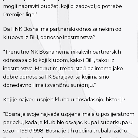
mogli napraviti budžet, koji bi zadovoljio potrebe
Premijer lige.”
Da li NK Bosna ima partnerski odnos sa nekim od
klubova iz BiH, odnosno inostranstva?
“Trenutno NK Bosna nema nikakvih partnerskih
odnosa sa bilo koji klubom, kako i BiH, tako i iz
inostranstva. Međutim, treba istaći da imamo jako
dobre odnose sa FK Sarajevo, sa kojima smo
donedavno i imali zvaničnu suradnju.”
Koji je najveći uspjeh kluba u dosadašnjoj historiji?
“Bosna je svoje najveće uspjeha imala u poslijeratnom
periodu, kada je klub bio osvajač kupa i superkupa u
sezoni 1997/1998. Bosna je tih godina trebala izaći u