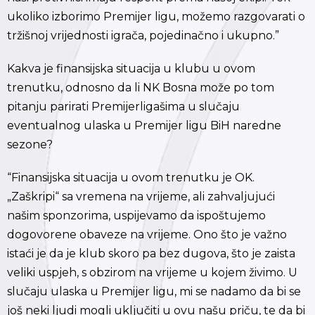
ukoliko izborimo Premijer ligu, možemo razgovarati o
tržišnoj vrijednosti igrača, pojedinačno i ukupno.”
Kakva je finansijska situacija u klubu u ovom
trenutku, odnosno da li NK Bosna može po tom
pitanju parirati Premijerligašima u slučaju
eventualnog ulaska u Premijer ligu BiH naredne
sezone?
“Finansijska situacija u ovom trenutku je OK.
„Zaškripi“ sa vremena na vrijeme, ali zahvaljujući
našim sponzorima, uspijevamo da ispoštujemo
dogovorene obaveze na vrijeme. Ono što je važno
istaći je da je klub skoro pa bez dugova, što je zaista
veliki uspjeh, s obzirom na vrijeme u kojem živimo. U
slučaju ulaska u Premijer ligu, mi se nadamo da bi se
još neki ljudi mogli uključiti u ovu našu priču, te da bi