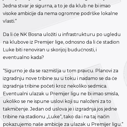
Jedna stvar je sigurna, a to je da klub ne bi imao
visoke ambicije da nema ogromne podrške lokalne
vlasti.”
Da li će NK Bosna uložiti u infrastrukturu po ugledu
na klubove iz Premijer lige, odnosno da li će stadion
Luke biti renoviran u skorijoj budućnosti, i
eventualno kada?
“Sigurno je da se razmišlja u tom pravcu. Planovi za
izgradnju nove tribine su u toku i nadamo se da će
izgradnja tribine početi kroz nekoliko sedmica.
Eventualni ulazak u Premijer ligu ne bi imao smisla,
ukoliko se ne ispune uslovi koji su naloženi za to
takmičenje. Jedan od uslova je i izgradnja jos jedne
tribine na stadionu „Luke“, tako da i na taj način
pokazujemo naše ambicije za ulazak u Premijer ligu.”