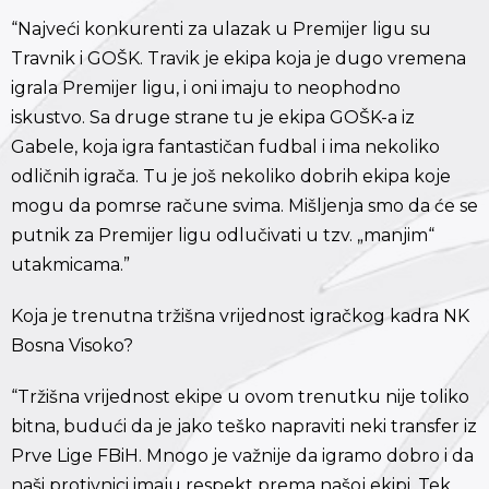
“Najveći konkurenti za ulazak u Premijer ligu su
Travnik i GOŠK. Travik je ekipa koja je dugo vremena
igrala Premijer ligu, i oni imaju to neophodno
iskustvo. Sa druge strane tu je ekipa GOŠK-a iz
Gabele, koja igra fantastičan fudbal i ima nekoliko
odličnih igrača. Tu je još nekoliko dobrih ekipa koje
mogu da pomrse račune svima. Mišljenja smo da će se
putnik za Premijer ligu odlučivati u tzv. „manjim“
utakmicama.”
Koja je trenutna tržišna vrijednost igračkog kadra NK
Bosna Visoko?
“Tržišna vrijednost ekipe u ovom trenutku nije toliko
bitna, budući da je jako teško napraviti neki transfer iz
Prve Lige FBiH. Mnogo je važnije da igramo dobro i da
naši protivnici imaju respekt prema našoj ekipi. Tek