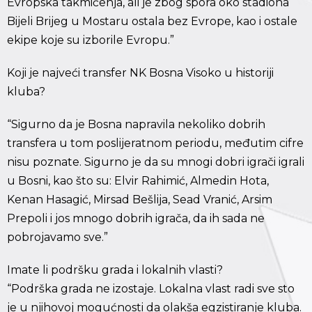
Evropska takmičenja, ali je zbog spora oko stadiona
Bijeli Brijeg u Mostaru ostala bez Evrope, kao i ostale
ekipe koje su izborile Evropu.”
Koji je najveći transfer NK Bosna Visoko u historiji
kluba?
“Sigurno da je Bosna napravila nekoliko dobrih
transfera u tom poslijeratnom periodu, međutim cifre
nisu poznate. Sigurno je da su mnogi dobri igrači igrali
u Bosni, kao što su: Elvir Rahimić, Almedin Hota,
Kenan Hasagić, Mirsad Bešlija, Sead Vranić, Arsim
Prepoli i jos mnogo dobrih igrača, da ih sada ne
pobrojavamo sve.”
Imate li podršku grada i lokalnih vlasti?
“Podrška grada ne izostaje. Lokalna vlast radi sve sto
je u njihovoj mogućnosti da olakša egzistiranje kluba.