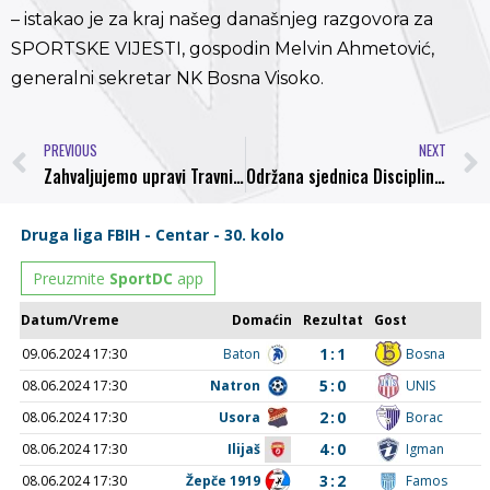
– istakao je za kraj našeg današnjeg razgovora za
SPORTSKE VIJESTI, gospodin Melvin Ahmetović,
generalni sekretar NK Bosna Visoko.
PREVIOUS
NEXT
Zahvaljujemo upravi Travnika na korektnom prijemu i DEMONIMA na fantastičnom navijanju
Održana sjednica Disciplinske komisije NS FBiH