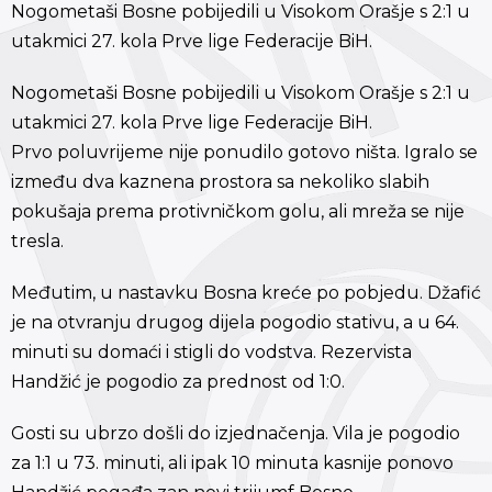
Nogometaši Bosne pobijedili u Visokom Orašje s 2:1 u
utakmici 27. kola Prve lige Federacije BiH.
Nogometaši Bosne pobijedili u Visokom Orašje s 2:1 u
utakmici 27. kola Prve lige Federacije BiH.
Prvo poluvrijeme nije ponudilo gotovo ništa. Igralo se
između dva kaznena prostora sa nekoliko slabih
pokušaja prema protivničkom golu, ali mreža se nije
tresla.
Međutim, u nastavku Bosna kreće po pobjedu. Džafić
je na otvranju drugog dijela pogodio stativu, a u 64.
minuti su domaći i stigli do vodstva. Rezervista
Handžić je pogodio za prednost od 1:0.
Gosti su ubrzo došli do izjednačenja. Vila je pogodio
za 1:1 u 73. minuti, ali ipak 10 minuta kasnije ponovo