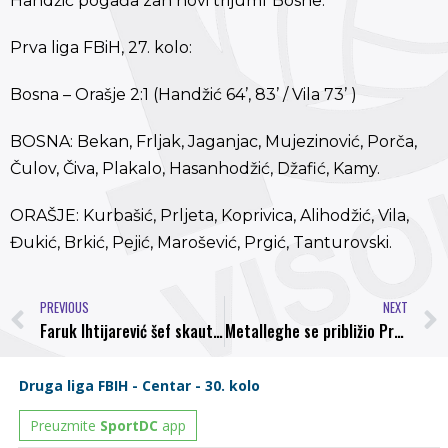
Handžić pogađa zan novi trijumf Bosne.
Prva liga FBiH, 27. kolo:
Bosna – Orašje 2:1 (Handžić 64’, 83’ / Vila 73’ )
BOSNA: Bekan, Frljak, Jaganjac, Mujezinović, Porča,
Čulov, Čiva, Plakalo, Hasanhodžić, Džafić, Kamy.
ORAŠJE: Kurbašić, Prljeta, Koprivica, Alihodžić, Vila,
Đukić, Brkić, Pejić, Marošević, Prgić, Tanturovski.
PREVIOUS
NEXT
Faruk Ihtijarević šef skauting odjela FK Sarajevo
Metalleghe se približio Premijer ligi, Vojvodić debitovao pobjedom