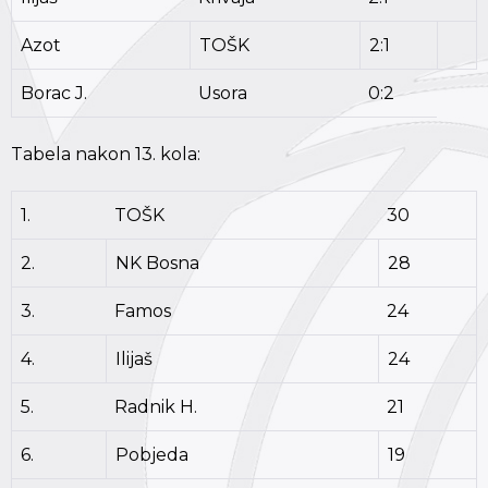
Azot
TOŠK
2:1
Borac J.
Usora
0:2
Tabela nakon 13. kola:
1.
TOŠK
30
2.
NK Bosna
28
3.
Famos
24
4.
Ilijaš
24
5.
Radnik H.
21
6.
Pobjeda
19