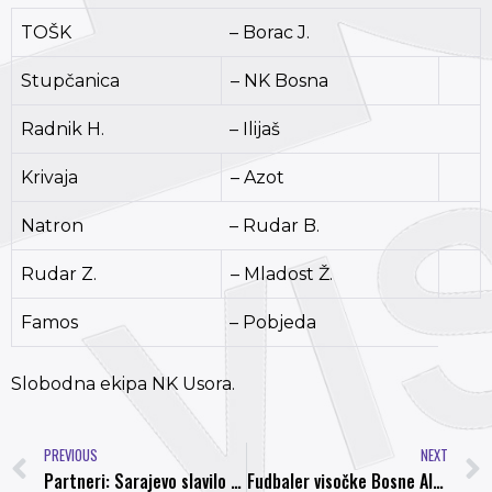
TOŠK
– Borac J.
Stupčanica
– NK Bosna
Radnik H.
– Ilijaš
Krivaja
– Azot
Natron
– Rudar B.
Rudar Z.
– Mladost Ž.
Famos
– Pobjeda
Slobodna ekipa NK Usora.
PREVIOUS
NEXT
Partneri: Sarajevo slavilo na Grbavici
Fudbaler visočke Bosne Alem Plakalo i dalje prvi strijelac