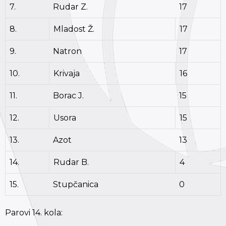
7.
Rudar Z.
17
8.
Mladost Ž.
17
9.
Natron
17
10.
Krivaja
16
11.
Borac J.
15
12.
Usora
15
13.
Azot
13
14.
Rudar B.
4
15.
Stupčanica
0
Parovi 14. kola: