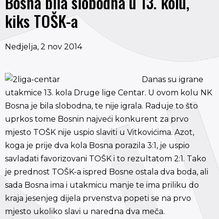
Bosna bila slobodna u 13. kolu,
kiks TOŠK-a
Nedjelja, 2 nov 2014
Danas su igrane
utakmice 13. kola Druge lige Centar. U ovom kolu NK
Bosna je bila slobodna, te nije igrala. Raduje to što
uprkos tome Bosnin najveći konkurent za prvo
mjesto TOŠK nije uspio slaviti u Vitkovićima. Azot,
koga je prije dva kola Bosna porazila 3:1, je uspio
savladati favorizovani TOŠK i to rezultatom 2:1. Tako
je prednost TOŠK-a ispred Bosne ostala dva boda, ali
sada Bosna ima i utakmicu manje te ima priliku do
kraja jesenjeg dijela prvenstva popeti se na prvo
mjesto ukoliko slavi u naredna dva meča.