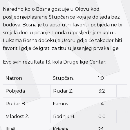
Naredno kolo Bosna gostuje u Olovu kod
posljednjeplasirane Stupčanice koja je do sada bez
bodova. Bosna je tu apsolutni favorit i pobjeda ne bi
smjela doći u pitanje. I onda u posljednjem kolu u
Lukama Bosna dočekuje Usoru gdje će također biti
favorit i gdje će igrati za titulu jesenjeg prvaka lige.
Evo svih rezultata 13. kola Druge lige Centar:
Natron
Stupčan.
1:0
Pobjeda
Rudar Z.
3:2
Rudar B.
Famos
1:4
Mladost Ž.
Radnik H.
0:0
Ilijaš
Krivaja
2:1