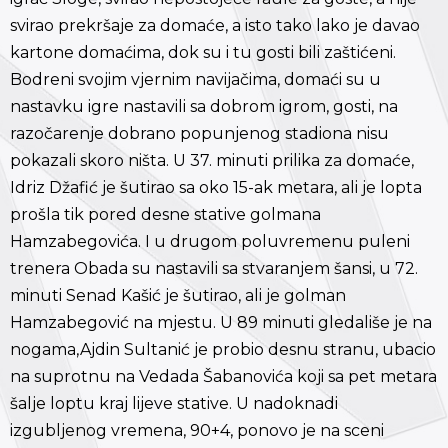
svirao prekršaje za domaće, a isto tako lako je davao
kartone domaćima, dok su i tu gosti bili zaštićeni.
Bodreni svojim vjernim navijačima, domaći su u
nastavku igre nastavili sa dobrom igrom, gosti, na
razočarenje dobrano popunjenog stadiona nisu
pokazali skoro ništa. U 37. minuti prilika za domaće,
Idriz Džafić je šutirao sa oko 15-ak metara, ali je lopta
prošla tik pored desne stative golmana
Hamzabegovića. I u drugom poluvremenu puleni
trenera Obada su nastavili sa stvaranjem šansi, u 72.
minuti Senad Kašić je šutirao, ali je golman
Hamzabegović na mjestu. U 89 minuti gledališe je na
nogama,Ajdin Sultanić je probio desnu stranu, ubacio
na suprotnu na Vedada Šabanovića koji sa pet metara
šalje loptu kraj lijeve stative. U nadoknadi
izgubljenog vremena, 90+4, ponovo je na sceni