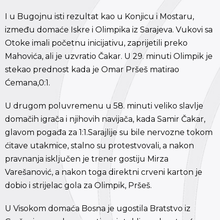
I u Bugojnu isti rezultat kao u Konjicu i Mostaru,
između domaće Iskre i Olimpika iz Sarajeva. Vukovi sa
Otoke imali početnu inicijativu, zaprijetili preko
Mahovića, ali je uzvratio Čakar. U 29. minuti Olimpik je
stekao prednost kada je Omar Pršeš matirao
Ćemana,0:1.
U drugom poluvremenu u 58. minuti veliko slavlje
domačih igrača i njihovih navijača, kada Samir Čakar,
glavom pogađa za 1:1.Sarajlije su bile nervozne tokom
ćitave utakmice, stalno su protestvovali, a nakon
pravnanja isključen je trener gostiju Mirza
Varešanović, a nakon toga direktni crveni karton je
dobio i strijelac gola za Olimpik, Pršeš.
U Visokom domaća Bosna je ugostila Bratstvo iz