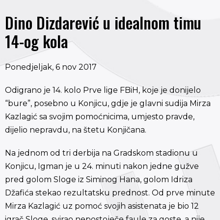
Dino Dizdarević u idealnom timu
14-og kola
Ponedjeljak, 6 nov 2017
Odigrano je 14. kolo Prve lige FBiH, koje je donijelo
“bure”, posebno u Konjicu, gdje je glavni sudija Mirza
Kazlagić sa svojim pomoćnicima, umjesto pravde,
dijelio nepravdu, na štetu Konjičana.
Na jednom od tri derbija na Gradskom stadionu u
Konjicu, Igman je u 24. minuti nakon jedne gužve
pred golom Sloge iz Siminog Hana, golom Idriza
Džafića stekao rezultatsku prednost. Od prve minute
Mirza Kazlagić uz pomoć svojih asistenata je bio 12
igrač Sloge, svirao nepostoječe faule za goste, a nije