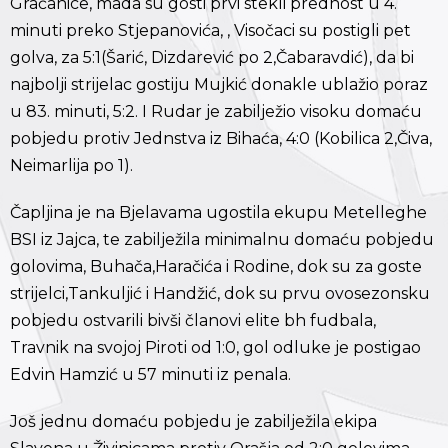
Gračanice, mada su gosti prvi stekli prednost u 4.
minuti preko Stjepanovića, , Visočaci su postigli pet
golva, za 5:1(Šarić, Dizdarević po 2,Čabaravdić), da bi
najbolji strijelac gostiju Mujkić donakle ublažio poraz
u 83. minuti, 5:2. I Rudar je zabilježio visoku domaću
pobjedu protiv Jednstva iz Bihaća, 4:0 (Kobilica 2,Čiva,
Neimarlija po 1).
Čapljina je na Bjelavama ugostila ekupu Metelleghe
BSI iz Jajca, te zabilježila minimalnu domaću pobjedu
golovima, Buhača,Haračića i Rodine, dok su za goste
strijelci,Tankuljić i Handžić, dok su prvu ovosezonsku
pobjedu ostvarili bivši članovi elite bh fudbala,
Travnik na svojoj Piroti od 1:0, gol odluke je postigao
Edvin Hamzić u 57 minuti iz penala.
Još jednu domaću pobjedu je zabilježila ekipa