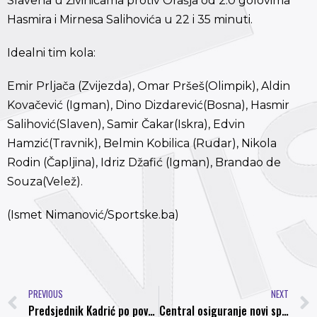
Slavena u Živinicama protiv Orašja od 2:0 golovima
Hasmira i Mirnesa Salihovića u 22 i 35 minuti.
Idealni tim kola:
Emir Prljača (Zvijezda), Omar Pršeš(Olimpik), Aldin
Kovačević (Igman), Dino Dizdarević(Bosna), Hasmir
Salihović(Slaven), Samir Čakar(Iskra), Edvin
Hamzić(Travnik), Belmin Kobilica (Rudar), Nikola
Rodin (Čapljina), Idriz Džafić (Igman), Brandao de
Souza(Velež).
(Ismet Nimanović/Sportske.ba)
PREVIOUS
NEXT
Predsjednik Kadrić po povratku sa službenog putovanja obišao povrijeđenog Mujića
Central osiguranje novi sponzor NK Bosna Visoko