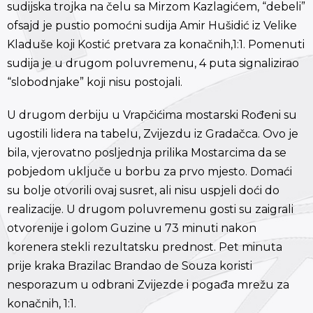
sudijska trojka na čelu sa Mirzom Kazlagićem, “debeli”
ofsajd je pustio pomoćni sudija Amir Hušidić iz Velike
Kladuše koji Kostić pretvara za konačnih,1:1. Pomenuti
sudija je u drugom poluvremenu, 4 puta signalizirao
“slobodnjake” koji nisu postojali.
U drugom derbiju u Vrapčićima mostarski Rođeni su
ugostili lidera na tabelu, Zvijezdu iz Gradačca. Ovo je
bila, vjerovatno posljednja prilika Mostarcima da se
pobjedom uključe u borbu za prvo mjesto. Domaći
su bolje otvorili ovaj susret, ali nisu uspjeli doći do
realizacije. U drugom poluvremenu gosti su zaigrali
otvorenije i golom Guzine u 73 minuti nakon
korenera stekli rezultatsku prednost. Pet minuta
prije kraka Brazilac Brandao de Souza koristi
nesporazum u odbrani Zvijezde i pogađa mrežu za
konačnih, 1:1.