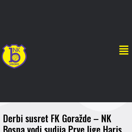
Derbi susret FK Goražde – NK
Bosna vodi sudija Prve lige Haris