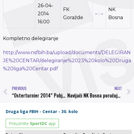
26-04-
FK
NK
2014
– : –
Goražde
Bosna
16:00
Kompletno delegiranje
http://www.nsfbih.ba/upload/documents/DELEGIRAN
JE%20CENTAR/delegiranje%2023%20kolo%20Druga
%20liga%20Centar.pdf
PREVIOUS
NEXT
“Osterturnier 2014” Pobjedom nad Bochumom u finalu, kadeti Bosne osvojili turnir u Berlinu
Navijači NK Bosna poručuju, SRCE NA TEREN