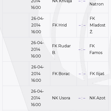
2014
NK Krivaja
– : –
Natron
16:00
26-04-
FK
2014
FK Hrid
– : –
Mladost
16:00
Ž.
26-04-
FK Rudar
FK
2014
– : –
B.
Famos
16:00
26-04-
2014
FK Borac
– : –
FK Ilijaš
16:00
26-04-
2014
NK Usora
– : –
NK Azot
16:00