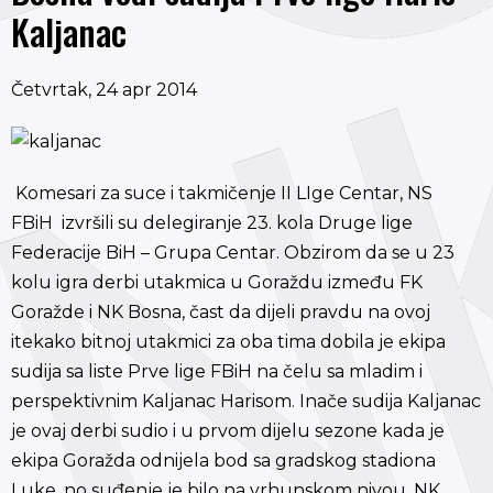
Kaljanac
Četvrtak, 24 apr 2014
Komesari za suce i takmičenje II LIge Centar, NS
FBiH izvršili su delegiranje 23. kola Druge lige
Federacije BiH – Grupa Centar. Obzirom da se u 23
kolu igra derbi utakmica u Goraždu između FK
Goražde i NK Bosna, čast da dijeli pravdu na ovoj
itekako bitnoj utakmici za oba tima dobila je ekipa
sudija sa liste Prve lige FBiH na čelu sa mladim i
perspektivnim Kaljanac Harisom. Inače sudija Kaljanac
je ovaj derbi sudio i u prvom dijelu sezone kada je
ekipa Goražda odnijela bod sa gradskog stadiona
Luke, no suđenje je bilo na vrhunskom nivou. NK