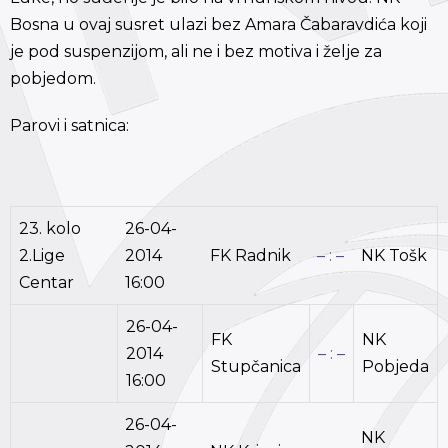
Bosna u ovaj susret ulazi bez Amara Čabaravdića koji
je pod suspenzijom, ali ne i bez motiva i želje za
pobjedom.
Parovi i satnica:
23. kolo
26-04-
2.Lige
2014
FK Radnik
– : –
NK Tošk
Centar
16:00
26-04-
FK
NK
2014
– : –
Stupčanica
Pobjeda
16:00
26-04-
NK