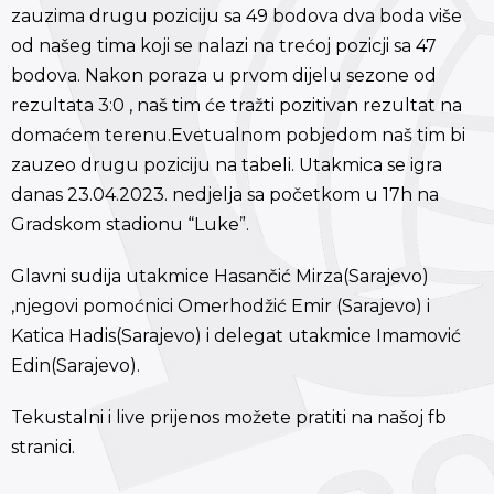
zauzima drugu poziciju sa 49 bodova dva boda više
od našeg tima koji se nalazi na trećoj pozicji sa 47
bodova. Nakon poraza u prvom dijelu sezone od
rezultata 3:0 , naš tim će tražti pozitivan rezultat na
domaćem terenu.Evetualnom pobjedom naš tim bi
zauzeo drugu poziciju na tabeli. Utakmica se igra
danas 23.04.2023. nedjelja sa početkom u 17h na
Gradskom stadionu “Luke”.
Glavni sudija utakmice Hasančić Mirza(Sarajevo)
,njegovi pomoćnici Omerhodžić Emir (Sarajevo) i
Katica Hadis(Sarajevo) i delegat utakmice Imamović
Edin(Sarajevo).
Tekustalni i live prijenos možete pratiti na našoj fb
stranici.