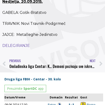
Nedjelja, 20.09.2015.
GABELA: Gošk-Bratstvo
TRAVNIK: Novi Travnik-Podgrmeč
JAJCE: Metalleghe-Jedinstvo
DELEGIRANJE
PREVIOUS
NEXT
Omladinska liga Centar: Kadeti Mensura Džavitija nakon šest kola na prvom mjestu
Demoni pozivaju sve iskrene navijače da podrže Bosnu u subotu protiv Radničkog!