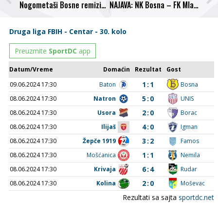
Nogometaši Bosne remizirali sa Pobjedom
NAJAVA: NK Bosna – FK Mladost Župča