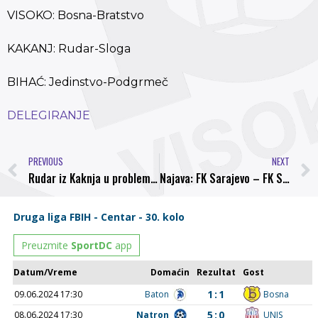
VISOKO: Bosna-Bratstvo
KAKANJ: Rudar-Sloga
BIHAĆ: Jedinstvo-Podgrmeč
DELEGIRANJE
PREVIOUS
NEXT
Rudar iz Kaknja u problemima, igrači odbili trenirati
Najava: FK Sarajevo – FK Sloboda