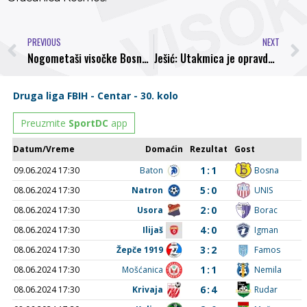
PREVIOUS
NEXT
Nogometaši visočke Bosne u pripremnoj utakmici ubjedljivo savladali Radnik rezultatom 5:1
Ješić: Utakmica je opravdala epitet derbija