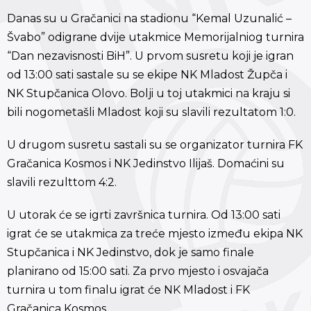
Danas su u Gračanici na stadionu “Kemal Uzunalić –
Švabo” odigrane dvije utakmice Memorijalniog turnira
“Dan nezavisnosti BiH”. U prvom susretu koji je igran
od 13:00 sati sastale su se ekipe NK Mladost Župča i
NK Stupčanica Olovo. Bolji u toj utakmici na kraju si
bili nogometašli Mladost koji su slavili rezultatom 1:0.
U drugom susretu sastali su se organizator turnira FK
Gračanica Kosmos i NK Jedinstvo Ilijaš. Domaćini su
slavili rezulttom 4:2.
U utorak će se igrti završnica turnira. Od 13:00 sati
igrat će se utakmica za treće mjesto između ekipa NK
Stupčanica i NK Jedinstvo, dok je samo finale
planirano od 15:00 sati. Za prvo mjesto i osvajača
turnira u tom finalu igrat će NK Mladost i FK
Gračanica Kosmos.