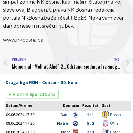
simpatizerima NK Bosna, kao i našim čitateljima koji
slave ovaj Blagdan, Uprava NK Bosna i redakcija
portala NKBosna.ba želi čestit Božić. Neka vam ovaj
dan donese mir, sreću i ljubav.
www.nkbosna.ba
PREVIOUS
NEXT
Memorijal “Midhat Ahić” 2014: Rezultati utakmica prvog dana Novogodišnjeg malonogometnog turnira
Održana sjednica Izvršnog odbora NS FBiH, Bosna nastavlja takmičenje 14.03.2015 godine