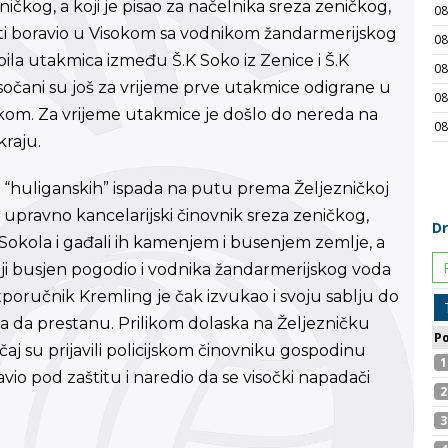
ičkog, a koji je pisao za načelnika sreza zeničkog,
ti boravio u Visokom sa vodnikom žandarmerijskog
la utakmica između Š.K Soko iz Zenice i Š.K
Visočani su još za vrijeme prve utakmice odigrane u
isokom. Za vrijeme utakmice je došlo do nereda na
kraju.
 “huliganskih” ispada na putu prema Željezničkoj
e upravno kancelarijski činovnik sreza zeničkog,
g Sokola i gađali ih kamenjem i busenjem zemlje, a
ji busjen pogodio i vodnika žandarmerijskog voda
oručnik Kremling je čak izvukao i svoju sablju do
ba da prestanu. Prilikom dolaska na Željezničku
učaj su prijavili policijskom činovniku gospodinu
vio pod zaštitu i naredio da se visočki napadači