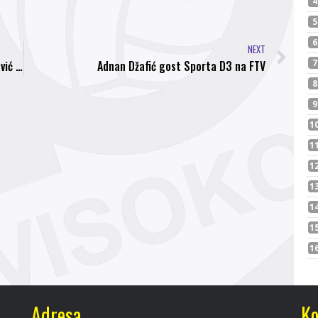
NEXT
NK Bosna na prestižnom turniru “Asim Ferhatović Hase”
Adnan Džafić gost Sporta D3 na FTV
Adresa
Ko