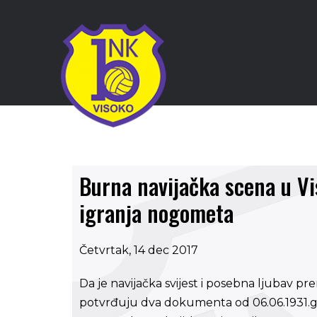
Burna navijačka scena u V
igranja nogometa
Četvrtak, 14 dec 2017
Da je navijačka svijest i posebna ljubav p
potvrđuju dva dokumenta od 06.06.1931.g