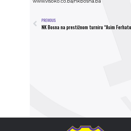
www.visoko.co.ba/nkbosna.ba
PREVIOUS