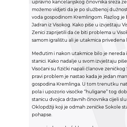
upravno kancelarijskog činovnika sreza zen
možemo vidjeti da je po službenoj dužnos
voda gospodinom Kremlingom. Razlog je bi
Jadran iz Visokog. Kako piše u izvještaju 
Zenici zaprijetili da će biti problema u V
samom igralištu ali je utakmica privedena 
Međutim i nakon utakmice bilo je nereda i
stanici. Kako nadalje u svom izvještaju piš
Visočani su fizički napali članove zeničko
pravi problem je nastao kada je jedan man
gospodina Kremlinga. U tom trenutku natp
pola i upozorio visočke “huligane” tog do
stanicu dvojica državnih činovnika cijeli sl
Oklopdžiji koji je odmah zeničke Sokole sta
pohapse.