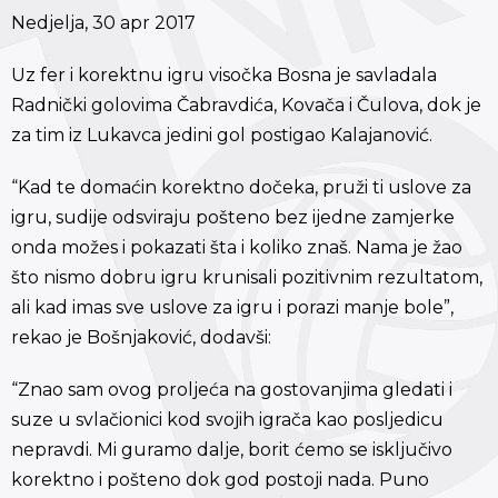
Nedjelja, 30 apr 2017
Uz fer i korektnu igru visočka Bosna je savladala
Radnički golovima Čabravdića, Kovača i Čulova, dok je
za tim iz Lukavca jedini gol postigao Kalajanović.
“Kad te domaćin korektno dočeka, pruži ti uslove za
igru, sudije odsviraju pošteno bez ijedne zamjerke
onda možes i pokazati šta i koliko znaš. Nama je žao
što nismo dobru igru krunisali pozitivnim rezultatom,
ali kad imas sve uslove za igru i porazi manje bole”,
rekao je Bošnjaković, dodavši:
“Znao sam ovog proljeća na gostovanjima gledati i
suze u svlačionici kod svojih igrača kao posljedicu
nepravdi. Mi guramo dalje, borit ćemo se isključivo
korektno i pošteno dok god postoji nada. Puno