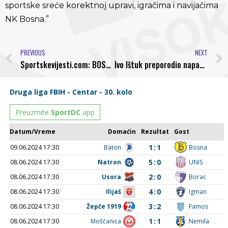
sportske sreće korektnoj upravi, igračima i navijačima
NK Bosna.”
PREVIOUS
NEXT
Sportskevijesti.com: BOSNA U VISOKOM SAVLADALA RADNIČKI I ZADRŽALA LIDERSKU POZICIJU
Ivo Ištuk preporodio napadača Bosne, Fahrudin Kovač ponovo u idealnom timu kola Prve lige FBiH