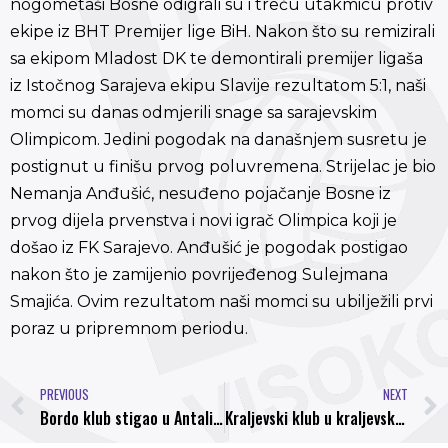
nogometaši Bosne odigrali su i treču utakmicu protiv
ekipe iz BHT Premijer lige BiH. Nakon što su remizirali
sa ekipom Mladost DK te demontirali premijer ligaša
iz Istočnog Sarajeva ekipu Slavije rezultatom 5:1, naši
momci su danas odmjerili snage sa sarajevskim
Olimpicom. Jedini pogodak na današnjem susretu je
postignut u finišu prvog poluvremena. Strijelac je bio
Nemanja Anđušić, nesuđeno pojačanje Bosne iz
prvog dijela prvenstva i novi igrač Olimpica koji je
došao iz FK Sarajevo. Anđušić je pogodak postigao
nakon što je zamijenio povrijeđenog Sulejmana
Smajića. Ovim rezultatom naši momci su ubilježili prvi
poraz u pripremnom periodu.
PREVIOUS
NEXT
Bordo klub stigao u Antaliju, odrađen prvi trening
Kraljevski klub u kraljevskom gradu, upiši se u kamp najboljeg svjetskog kluba, Real Madrid u Visokom