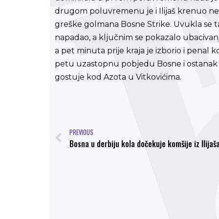
drugom poluvremenu je i Ilijaš krenuo nešto
greške golmana Bosne Strike. Uvukla se ta
napadao, a ključnim se pokazalo ubacivanje 
a pet minuta prije kraja je izborio i penal k
petu uzastopnu pobjedu Bosne i ostanak
gostuje kod Azota u Vitkovićima.
PREVIOUS
Bosna u derbiju kola dočekuje komšije iz Ilijaš