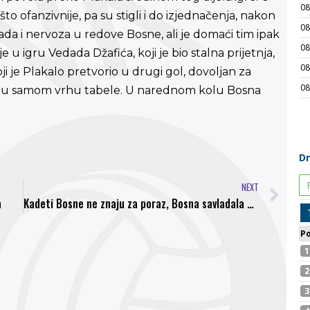
 ofanzivnije, pa su stigli i do izjednačenja, nakon
da i nervoza u redove Bosne, ali je domaći tim ipak
u igru Vedada Džafića, koji je bio stalna prijetnja,
oji je Plakalo pretvorio u drugi gol, dovoljan za
 u samom vrhu tabele. U narednom kolu Bosna
NEXT
a
Kadeti Bosne ne znaju za poraz, Bosna savladala Žepče i ostvarila devetu pobjedu u nizu