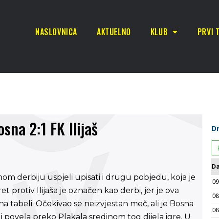
NASLOVNICA
AKTUELNO
KLUB
PRVI 
sna 2:1 FK Ilijaš
derbiju uspjeli upisati i drugu pobjedu, koja je
t protiv Ilijaša je označen kao derbi, jer je ova
a tabeli. Očekivao se neizvjestan meč, ali je Bosna
povela preko Plakala sredinom tog dijela igre. U