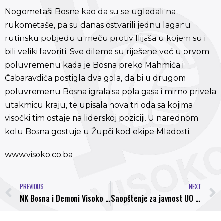
Nogometaši Bosne kao da su se ugledali na
rukometaše, pa su danas ostvarili jednu laganu
rutinsku pobjedu u meču protiv Ilijaša u kojem su i
bili veliki favoriti. Sve dileme su riješene već u prvom
poluvremenu kada je Bosna preko Mahmića i
Čabaravdića postigla dva gola, da bi u drugom
poluvremenu Bosna igrala sa pola gasa i mirno privela
utakmicu kraju, te upisala nova tri oda sa kojima
visočki tim ostaje na liderskoj poziciji. U narednom
kolu Bosna gostuje u Župči kod ekipe Mladosti.
www.visoko.co.ba
PREVIOUS
NEXT
NK Bosna i Demoni Visoko poručuju: Pomozimo malom borcu Edninu
Saopštenje za javnost UO NK Bosna