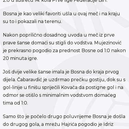
2:0 u susretu 14. kola Prve lige Federacije BiH.
Bosna je kao veliki favoriti ušla u ovaj meč i na kraju
su to i pokazali na terenu.
Nakon poprilično dosadnog uvoda u meč iz prve
prave šanse domaći su stigli do vodstva. Mujezinović
je prekrasno pogodio za prednost Bosne od 1:0 nakon
20 minuta igre.
Još dvije velike šanse imala je Bosna do kraja prvog
dijela. Čabaravdić je uzdrmao prečku gostiju, dok su s
gol-linije u finišu spriječili Kovača da postigne gol i na
odmor se otišlo s minimalnim vodstvom domaćeg
tima od 1:0.
Samo što je počelo drugo poluvrijeme Bosna je došla
do drugog gola, a mrežu Hajrića pogodio je Idriz