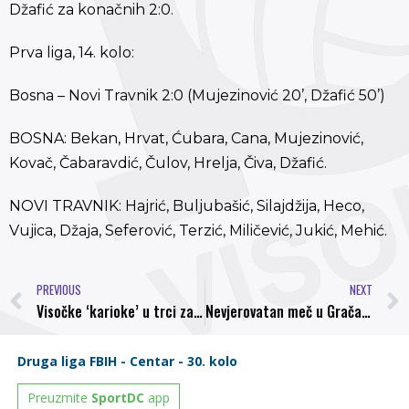
Džafić za konačnih 2:0.
Prva liga, 14. kolo:
Bosna – Novi Travnik 2:0 (Mujezinović 20’, Džafić 50’)
BOSNA: Bekan, Hrvat, Ćubara, Cana, Mujezinović,
Kovač, Čabaravdić, Čulov, Hrelja, Čiva, Džafić.
NOVI TRAVNIK: Hajrić, Buljubašić, Silajdžija, Heco,
Vujica, Džaja, Seferović, Terzić, Miličević, Jukić, Mehić.
PREVIOUS
NEXT
Visočke ‘karioke’ u trci za jesenji naslov: Hrvat priželjkuje pobjedu
Nevjerovatan meč u Gračanici i čudesna pobjeda Radničkog