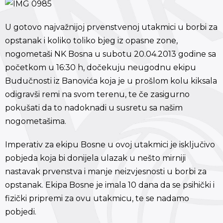
U gotovo najvažnijoj prvenstvenoj utakmici u borbi za
opstanak i koliko toliko bjeg iz opasne zone,
nogometaši NK Bosna u subotu 20.04.2013 godine sa
početkom u 16:30 h, dočekuju neugodnu ekipu
Budučnosti iz Banovića koja je u prošlom kolu kiksala
odigravši remi na svom terenu, te če zasigurno
pokušati da to nadoknadi u susretu sa našim
nogometašima.
Imperativ za ekipu Bosne u ovoj utakmici je isključivo
pobjeda koja bi donijela ulazak u nešto mirniji
nastavak prvenstva i manje neizvjesnosti u borbi za
opstanak. Ekipa Bosne je imala 10 dana da se psihički i
fizički pripremi za ovu utakmicu, te se nadamo
pobjedi.