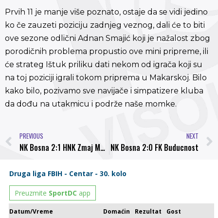
Prvih 11 je manje više poznato, ostaje da se vidi jedino
ko če zauzeti poziciju zadnjeg veznog, dali će to biti
ove sezone odlični Adnan Smajić koji je nažalost zbog
porodičnih problema propustio ove mini pripreme, ili
će strateg Ištuk priliku dati nekom od igrača koji su
na toj poziciji igrali tokom priprema u Makarskoj. Bilo
kako bilo, pozivamo sve navijače i simpatizere kluba
da dođu na utakmicu i podrže naše momke.
PREVIOUS
NEXT
NK Bosna 2:1 HNK Zmaj Makarska
NK Bosna 2:0 FK Buducnost