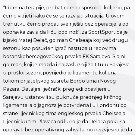
“Idem na terapije, probat ćemo osposobiti koljeno, pa
ćemo vidjeti kako će se se razvijati situacija. U ovom
trenutku ćemo probati sve riješiti bez operacije, a od
oporavka zavisi da li ću pod nož”, za SportSport.ba je
izjavio Matej Delač, golman Chelseaja koji već drugu
sezonu kao posuđen igrač nastupa u redovima
bosanskohercegovačkog prvaka FK Sarajevo. Sjajni
golman, koji je možda i najzaslužniji za titulu Sarajeva
u prošloj sezoni, povrijedio je ligamente koljena
tokom prijateljskog susreta Bordo tima i Novog
Pazara. Detaljni liječnički pregledi obavljeni u
Sarajevu ustanovili su puknuće prednjeg križnog
ligamenta, a dijagnoza je potvrđena i u Londonu od
strane liječničkog tima engleskog prvaka Chelseaja.
Liječničku tim Plavaca odlučio je da Delača pokuša
oporaviti bez operativnog zahvata, no neizvjesno je da