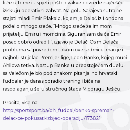
li će u tome i uspjeti pošto ovakve povrede najčešće
iziskuju operativni zahvat. Na golu Sarajeva sutra će
stajati mladi Emir Plakalo, kojem je Delač iz Londona
poželio mnogo sreće. “Mnogo sreće želim mom
prijatelju Emiru i momcima. Siguran sam da će Emir
posao dobro odraditi”, izjavio je Delač. Osim Delača
problema sa povredom tokom ove sedmice imao je i
najbolji strijelac Premijer lige, Leon Banko, kojeg muči
Ahilova tetiva. Nastup Benke u predstojećem duelu
sa Veležom je bio pod znakom pitanja, no hrvatski
fudbaler je danas odradio trening i biće na
raspolaganju šefu stručnog štaba Miodragu Ješiću.
Pročitaj više na:
http://sportsport.ba/bh_fudbal/benko-spreman-
delac-ce-pokusati-izbjeci-operaciju/173821