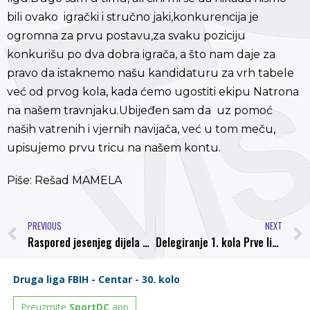
bili ovako igrački i stručno jaki,konkurencija je
ogromna za prvu postavu,za svaku poziciju
konkurišu po dva dobra igrača, a što nam daje za
pravo da istaknemo našu kandidaturu za vrh tabele
već od prvog kola, kada ćemo ugostiti ekipu Natrona
na našem travnjaku.Ubijeđen sam da uz pomoć
naših vatrenih i vjernih navijača, već u tom meču,
upisujemo prvu tricu na našem kontu.
Piše: Rešad MAMELA
PREVIOUS
NEXT
Raspored jesenjeg dijela prvenstva Prve lige FBiH
Delegiranje 1. kola Prve lige FBiH