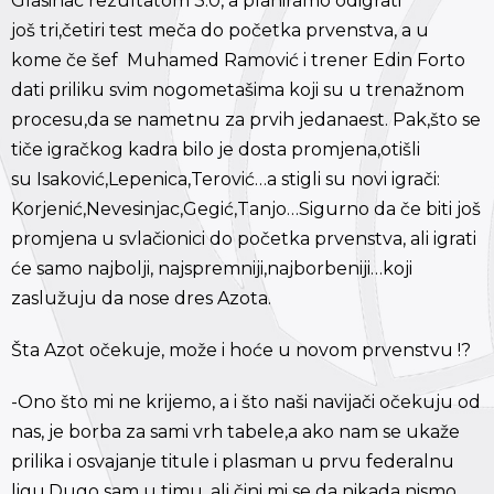
Glasinac rezultatom 3:0, a planiramo odigrati
još tri,četiri test meča do početka prvenstva, a u
kome če šef Muhamed Ramović i trener Edin Forto
dati priliku svim nogometašima koji su u trenažnom
procesu,da se nametnu za prvih jedanaest. Pak,što se
tiče igračkog kadra bilo je dosta promjena,otišli
su Isaković,Lepenica,Terović…a stigli su novi igrači:
Korjenić,Nevesinjac,Gegić,Tanjo…Sigurno da če biti još
promjena u svlačionici do početka prvenstva, ali igrati
će samo najbolji, najspremniji,najborbeniji…koji
zaslužuju da nose dres Azota.
Šta Azot očekuje, može i hoće u novom prvenstvu !?
-Ono što mi ne krijemo, a i što naši navijači očekuju od
nas, je borba za sami vrh tabele,a ako nam se ukaže
prilika i osvajanje titule i plasman u prvu federalnu
ligu.Dugo sam u timu, ali čini mi se da nikada nismo