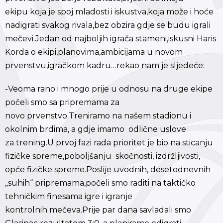
ekipu koja je spoj mladosti i iskustva,koja može i hoće
nadigrati svakog rivala,bez obzira gdje se budu igrali
mečevi.Jedan od najboljih igrača stameni,iskusni Haris
Korda o ekipi,planovima,ambicijama u novom
prvenstvu,igračkom kadru…rekao nam je sljedeće:
-Veoma rano i mnogo prije u odnosu na druge ekipe
počeli smo sa pripremama za
novo prvenstvo.Treniramo na našem stadionu i
okolnim brdima, a gdje imamo odlične uslove
za trening.U prvoj fazi rada prioritet je bio na sticanju
fizičke spreme,poboljšanju skočnosti, izdržljivosti,
opće fizičke spreme.Poslije uvodnih, desetodnevnih
„suhih“ pripremama,počeli smo raditi na taktičko
tehničkim finesama igre i igranje
kontrolnih mečeva.Prije par dana savladali smo