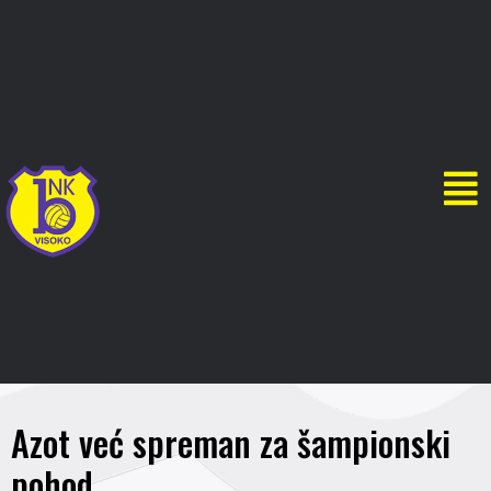
Azot već spreman za šampionski
pohod