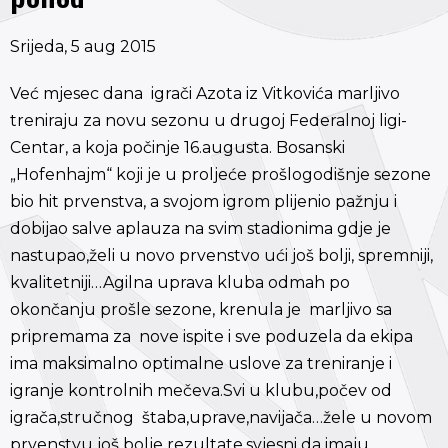
Srijeda, 5 aug 2015
Već mjesec dana igrači Azota iz Vitkovića marljivo
treniraju za novu sezonu u drugoj Federalnoj ligi-
Centar, a koja počinje 16.augusta. Bosanski
„Hofenhajm“ koji je u proljeće prošlogodišnje sezone
bio hit prvenstva, a svojom igrom plijenio pažnju i
dobijao salve aplauza na svim stadionima gdje je
nastupao,želi u novo prvenstvo ući još bolji, spremniji,
kvalitetniji…Agilna uprava kluba odmah po
okončanju prošle sezone, krenula je marljivo sa
pripremama za nove ispite i sve poduzela da ekipa
ima maksimalno optimalne uslove za treniranje i
igranje kontrolnih mečeva.Svi u klubu,počev od
igrača,stručnog štaba,uprave,navijača…žele u novom
prvenstvu još bolje rezultate,svjesni da imaju