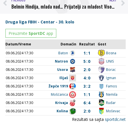
Belmin Hindija, mlada nada NK Bosna Visoko
Prijatelji za mladost Visokog