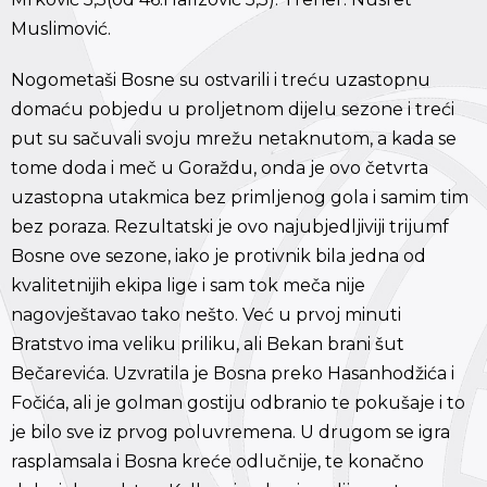
Muslimović.
Nogometaši Bosne su ostvarili i treću uzastopnu
domaću pobjedu u proljetnom dijelu sezone i treći
put su sačuvali svoju mrežu netaknutom, a kada se
tome doda i meč u Goraždu, onda je ovo četvrta
uzastopna utakmica bez primljenog gola i samim tim
bez poraza. Rezultatski je ovo najubjedljiviji trijumf
Bosne ove sezone, iako je protivnik bila jedna od
kvalitetnijih ekipa lige i sam tok meča nije
nagovještavao tako nešto. Već u prvoj minuti
Bratstvo ima veliku priliku, ali Bekan brani šut
Bečarevića. Uzvratila je Bosna preko Hasanhodžića i
Fočića, ali je golman gostiju odbranio te pokušaje i to
je bilo sve iz prvog poluvremena. U drugom se igra
rasplamsala i Bosna kreće odlučnije, te konačno