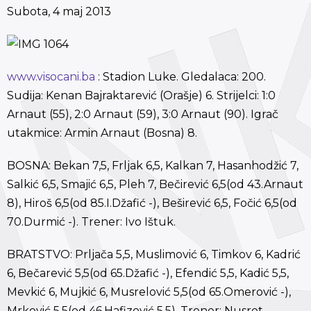
Subota, 4 maj 2013
www.visocani.ba
: Stadion Luke. Gledalaca: 200.
Sudija: Kenan Bajraktarević (Orašje) 6. Strijelci: 1:0
Arnaut (55), 2:0 Arnaut (59), 3:0 Arnaut (90). Igrač
utakmice: Armin Arnaut (Bosna) 8.
BOSNA: Bekan 7,5, Frljak 6,5, Kalkan 7, Hasanhodžić 7,
Salkić 6,5, Smajić 6,5, Pleh 7, Bečirević 6,5(od 43.Arnaut
8), Hiroš 6,5(od 85.I.Džafić -), Beširević 6,5, Fočić 6,5(od
70.Durmić -). Trener: Ivo Ištuk.
BRATSTVO: Prljača 5,5, Muslimović 6, Timkov 6, Kadrić
6, Bečarević 5,5(od 65.Džafić -), Efendić 5,5, Kadić 5,5,
Mevkić 6, Mujkić 6, Musrelović 5,5(od 65.Omerović -),
Mrković 5,5(od 46.Hafizović 5,5). Trener: Nusret