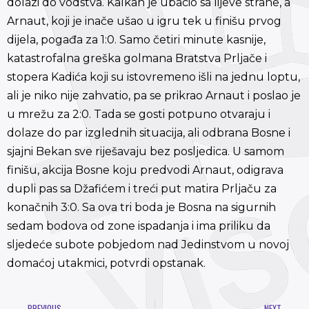
dolazi do vodstva. Kalkan je ubacio sa lijeve strane, a
Arnaut, koji je inače ušao u igru tek u finišu prvog
dijela, pogađa za 1:0. Samo četiri minute kasnije,
katastrofalna greška golmana Bratstva Prljače i
stopera Kadića koji su istovremeno išli na jednu loptu,
ali je niko nije zahvatio, pa se prikrao Arnaut i poslao je
u mrežu za 2:0. Tada se gosti potpuno otvaraju i
dolaze do par izglednih situacija, ali odbrana Bosne i
sjajni Bekan sve riješavaju bez posljedica. U samom
finišu, akcija Bosne koju predvodi Arnaut, odigrava
dupli pas sa Džafićem i treći put matira Prljaču za
konačnih 3:0. Sa ova tri boda je Bosna na sigurnih
sedam bodova od zone ispadanja i ima priliku da
sljedeće subote pobjedom nad Jedinstvom u novoj
domaćoj utakmici, potvrdi opstanak.
PREVIOUS
NEXT