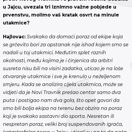
u Jajcu, uvezala tri iznimno važne pobjede u
prvenstvu, molimo vaš kratak osvrt na minule
utakmice?
Hajlovac:
Svakako da domaći poraz od ekipe koja
se grčevito bori za opstanak nije ishod kojem smo se
nadali u toj utakmici. Međutim splet raznih
okolnosti, među kojima je i činjenica da arbitri
susreta nisu bili na visini zadatka, uticao je na loše
otvaranje utakmice i sve je krenulo u neželjenom
smjeru. Kada se analizira cijela utakmica, može se
vidjeti da je Novi Travnik prešao centar samo dva
puta i postigao nam dva gola, što opet govori da
smo bili bolja ekipa na terenu bez obzira na poraz
koji je svakako sastavni dio sporta. Nesretan ili
nespretan poraz, veliki broj suspendovanih igrača,