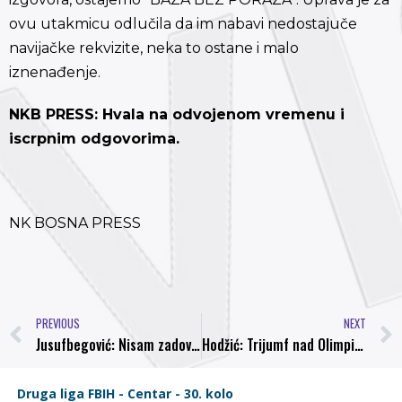
ovu utakmicu odlučila da im nabavi nedostajuče
navijačke rekvizite, neka to ostane i malo
iznenađenje.
NKB PRESS: Hvala na odvojenom vremenu i
iscrpnim odgovorima.
NK BOSNA PRESS
PREVIOUS
NEXT
Jusufbegović: Nisam zadovoljan utakmicom u Kaknju
Hodžić: Trijumf nad Olimpicom nas je približio opstanku