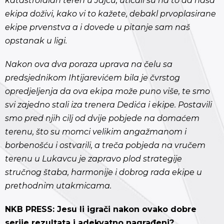
katastrofalan teren u Jajcu, uticali su na to da naša
ekipa doživi, kako vi to kažete, debakl prvoplasirane
ekipe prvenstva a i dovede u pitanje sam naš
opstanak u ligi.
Nakon ova dva poraza uprava na čelu sa
predsjednikom Ihtijarevićem bila je čvrstog
opredjeljenja da ova ekipa može puno više, te smo
svi zajedno stali iza trenera Dedića i ekipe. Postavili
smo pred njih cilj od dvije pobjede na domaćem
terenu, što su momci velikim angažmanom i
borbenošću i ostvarili, a treča pobjeda na vručem
terenu u Lukavcu je zapravo plod strategije
stručnog štaba, harmonije i dobrog rada ekipe u
prethodnim utakmicama.
NKB PRESS: Jesu li igrači nakon ovako dobre
serije rezultata i adekvatno nagrađeni?