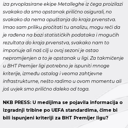
iza prvoplasirane ekipe Metalleghe iz čega proizilazi
svakako da smo opstanak prilično osigurali, no
svakako da nema opuštanja do kraja prvenstva.
Imao sam priliku pročitati tu analizu, mogu reči da
je rađena na bazi statističkih podataka i mogučih
rezultata do kraja prvenstva, svakako nam to
imponuje ali naš cilj u ovoj sezoni je ostao
nepromijenjen a to je opstanak u ligi. Za takmičenje
u BHT Premijer ligi potrebno je ispuniti mnoge
kriterije, između ostalog i veoma zahtjevne
infrastrukturne, nešto radimo u ovom momentu ali
još uvjek smo prilično daleko od toga.
NKB PRESS: U medijima se pojavila informacija o
izgradnji tribine po UEFA standardima, čime bi
bili ispunjeni kriteriji za BHT Premijer ligu?