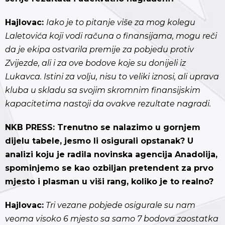
Hajlovac:
Iako je to pitanje više za mog kolegu
Laletovića koji vodi računa o finansijama, mogu reči
da je ekipa ostvarila premije za pobjedu protiv
Zvijezde, ali i za ove bodove koje su donijeli iz
Lukavca. Istini za volju, nisu to veliki iznosi, ali uprava
kluba u skladu sa svojim skromnim finansijskim
kapacitetima nastoji da ovakve rezultate nagradi.
NKB PRESS: Trenutno se nalazimo u gornjem
dijelu tabele, jesmo li osigurali opstanak? U
analizi koju je radila novinska agencija Anadolija,
spominjemo se kao ozbiljan pretendent za prvo
mjesto i plasman u viši rang, koliko je to realno?
Hajlovac:
Tri vezane pobjede osigurale su nam
veoma visoko 6 mjesto sa samo 7 bodova zaostatka