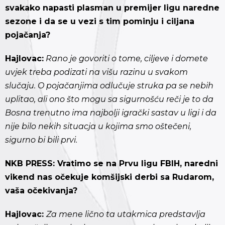
svakako napasti plasman u premijer ligu naredne
sezone i da se u vezi s tim pominju i ciljana
pojačanja?
Hajlovac:
Rano je govoriti o tome, ciljeve i domete
uvjek treba podizati na višu razinu u svakom
slučaju. O pojačanjima odlučuje struka pa se nebih
uplitao, ali ono što mogu sa sigurnošću reči je to da
Bosna trenutno ima najbolji igrački sastav u ligi i da
nije bilo nekih situacja u kojima smo oštečeni,
sigurno bi bili prvi.
NKB PRESS: Vratimo se na Prvu ligu FBIH, naredni
vikend nas očekuje komšijski derbi sa Rudarom,
vaša očekivanja?
Hajlovac:
Za mene lično ta utakmica predstavlja