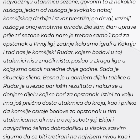
najvaažniju utakmicu sezone, govorim to iz nekoliko
razloga, jedan od razloga je svakako naboj
komšijskog derbija i stvar prestiža, no drugi, važniji
razlog je onaj emotivne prirode. Bio sam član uprave
prije tri sezone kada nam je trebao samo 1 bod za
opstanak u Prvoj ligi, zadnje kolo smo igrali u Kaknju
i tad nas je komšijski Rudar, kojem bodovi u toj
utakmici nisu značili ništa, poslao u Drugu ligu u
kojoj smo ostali naredne dvije godine. Sada je
situacija slična, Bosna je u gornjem dijelu tablice a
Rudar je uvezao par loših rezultata i nalazi se u
donjem dijelu koji se bori za opstanak. Istini za volju
ima još prilično dosta utakmica do kraja, kao i prilika
da komšije osvoje bodove za opstanak u tim
utakmicama, ali ne i u ovoj subotnjoj. Ekipi i
navijačima želimo dobrodošlicu u Visoko, sasvim
sigurno da će biti tretirani na najvišem nivou kao i