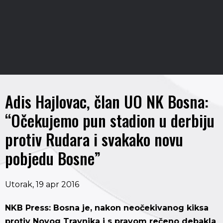
Adis Hajlovac, član UO NK Bosna:
“Očekujemo pun stadion u derbiju
protiv Rudara i svakako novu
pobjedu Bosne”
Utorak, 19 apr 2016
NKB Press: Bosna je, nakon neočekivanog kiksa
protiv Novog Travnika i s pravom rečeno debakla