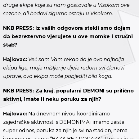
druge ekipe koje su nam gostovale u Visokom ove
sezone, ali bodovi sigurno ostaju u Visokom.
NKB PRESS: Iz vaših odgovora stekli smo dojam
da bezrezervno vjerujete u ove momke i stručni
štab?
Hajlovac:
Već sam Vam rekao da je ovo najbolja
ekipa lige, moje mišljenje djele redom svi članovi
uprave, ova ekipa može pobjediti bilo koga.
NKB PRESS: Za kraj, popularni DEMONI su prilično
aktivni, imate li neku poruku za njih?
Hajlovac:
Na dnevnom nivou koordiniramo
zajedničke aktivnosti s DEMONIMA i imamo zaista
super odnos, poruka za njih je svi na stadion, nema
izgovora, ostajemo “BAZA BEZ PORAZA”. Uprava je za