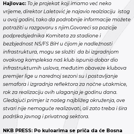
Hajlovac:
To je projekat koji imamo već neko
vrijeme, direktor Laletović je najavio realziaciju istog
u ovoj godini, tako da podrobnije informacije možete
potražiti u razgovoru s njim.Govoreći sa pozicije
podpredsjednika Komiteta za stadione i
bezbjednost NS/FS BiH u čijom je nadležnosti
infrastruktura, mogu se složiti da bi izgradnjom
ovakvog kompleksa naš klub ispunio dobar dio
infrastrukturnih uslova, međutim obaveze klubova
premijer lige u narednoj sezoni su i postavljanje
semafora i izgradnja reflektora za nočne utakmice,
rok za realizaciju ovih ulaganja je godinu dana.
Gledajuči primjer iz našeg najbližeg okruženja, ove
stvari nije nemoguče realizovati, ali zato treba i šira
podrška javnog i privatnog sektora.
NKB PRESS: Po kuloarima se priča da će Bosna