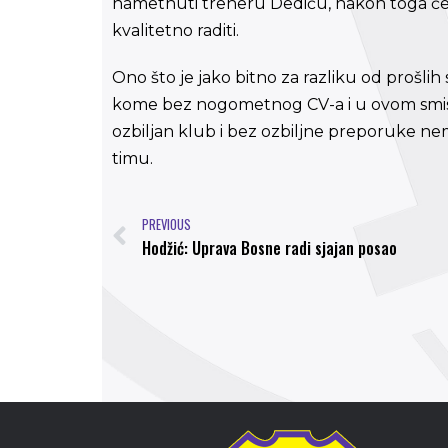
nametnuti treneru Dediću, nakon toga će se
kvalitetno raditi.
Ono što je jako bitno za razliku od prošli
kome bez nogometnog CV-a i u ovom smislu 
ozbiljan klub i bez ozbiljne preporuke 
timu.
PREVIOUS
Hodžić: Uprava Bosne radi sjajan posao