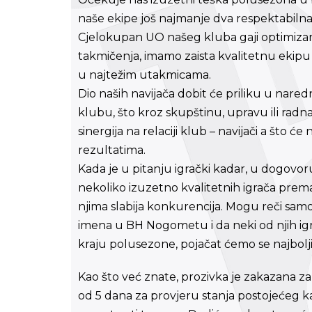
naše ekipe još najmanje dva respektabilna 
Cjelokupan UO našeg kluba gaji optimizam
takmičenja, imamo zaista kvalitetnu ekipu i
u najtežim utakmicama.
Dio naših navijača dobit će priliku u nar
klubu, što kroz skupštinu, upravu ili radna
sinergija na relaciji klub – navijači a što ć
rezultatima.
Kada je u pitanju igrački kadar, u dogovo
nekoliko izuzetno kvalitetnih igrača prema
njima slabija konkurencija. Mogu reči sam
imena u BH Nogometu i da neki od njih igr
kraju polusezone, pojačat ćemo se najbolj
Kao što već znate, prozivka je zakazana za
od 5 dana za provjeru stanja postojećeg ka