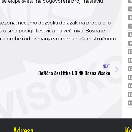
 ekipa svesti na dogovoreni broj i nastaviti
h sezona, necemo dozvoliti dolazak na probu bilo
smo podigli ljestvicu na veči nivo. Bosna je
nema probe i oduzimanja vremena našem stručnom
NEXT
Božićna čestitka UO NK Bosna Visoko
Adresa
Ko