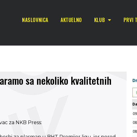
NASLOVNICA
AKTUELNO
KLUB
PRVI 
aramo sa nekoliko kvalitetnih
vac za NKB Press:
borbi za plasman u BHT Premijer ligu, jer pored