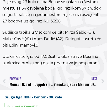
Prije ovog 23.kola ekipa Bosne se nalazi na šestom
mjestu sa 34 osvojena boda i gol razlikom 37:34, dok
se gosti nalaze na jedanaestom mjestu sa osvojenih
27 bodova uz gol razliku 33:36.
Sudijska trojka u Visokom će biti: Mirza Šabić (Gl),
Mahir Čosić (A1) i Anes Dedić (A2). Delegat susreta će
biti Edin Imamović.
Utakmica se igra od 17:00sati, a ulaz za sve Bosnine
utakmice proljetnog dijela prvenstva je besplatan.
PREVIOUS
NEXT
Mensur Džaviti: Uspjeli smo ostati neporaženi na gostovanjima
Visočka djeca i Mensur Džaviti nastavljaju najljepšu sportsku priču: NK Bosna – NK Kolina 4:1