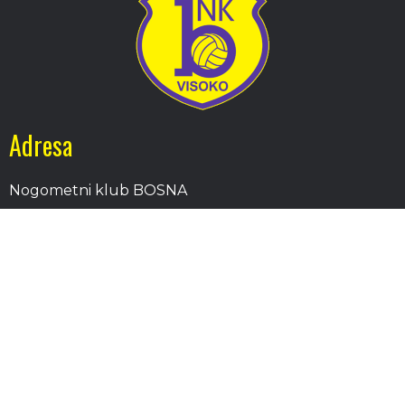
Adresa
Nogometni klub BOSNA
Stadion Luke, 71300 Visoko
Bosnia and Herzegovina
Kontakt
E-Pošta
: nkbosna.visoko@gmail.com