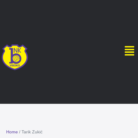
Home
/
Tarik Zukić