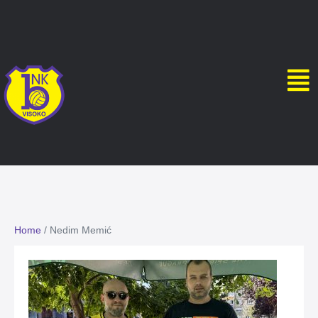
Home
/
Nedim Memić