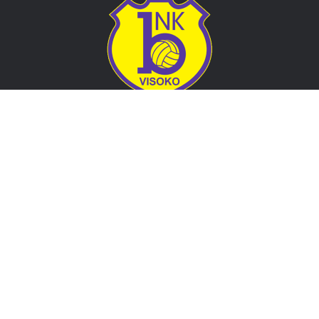
Adresa
Nogometni klub BOSNA
Stadion Luke, 71300 Visoko
Bosnia and Herzegovina
Kontakt
E-Pošta
: nkbosna.visoko@gmail.com