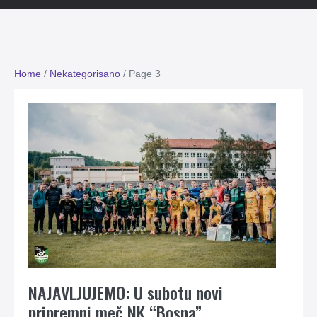
Home
/
Nekategorisano
/
Page 3
NAJAVLJUJEMO: U subotu novi
pripremni meč NK “Bosna”